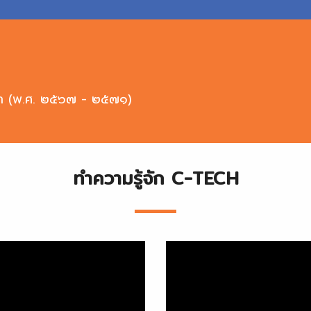
ษา (พ.ศ. ๒๕๖๗ - ๒๕๗๑)
ทำความรู้จัก C-TECH